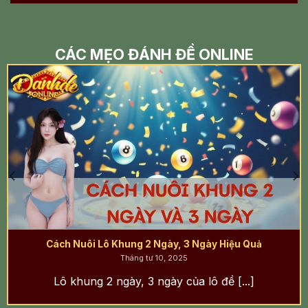
CÁC MẸO ĐÁNH ĐỀ ONLINE
Cách Nuôi Lô Khung 2 Ngày, 3 Ngày Hiệu Quả
Tháng tư 10, 2025
Lô khung 2 ngày, 3 ngày của lô đề [...]