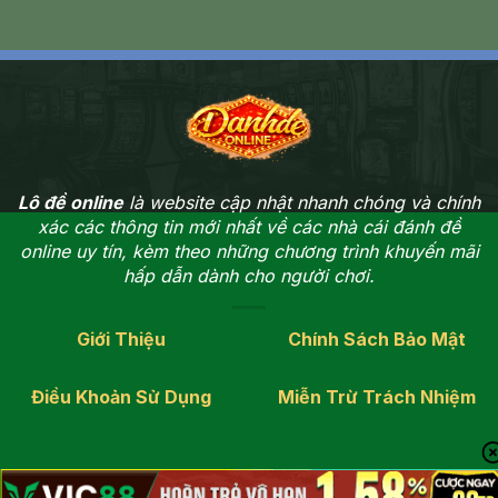
Lô đề online
là website cập nhật nhanh chóng và chính
xác các thông tin mới nhất về các nhà cái đánh đề
online uy tín, kèm theo những chương trình khuyến mãi
hấp dẫn dành cho người chơi.
Giới Thiệu
Chính Sách Bảo Mật
Điều Khoản Sử Dụng
Miễn Trừ Trách Nhiệm