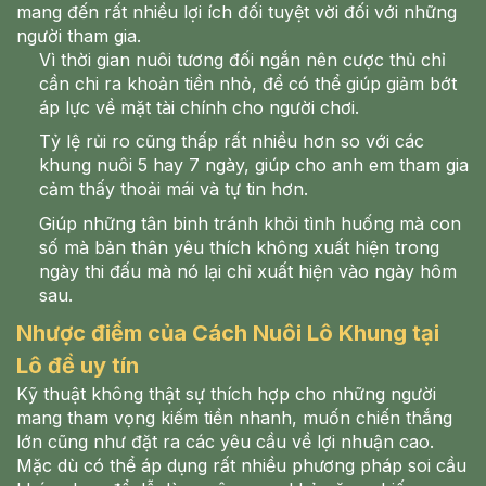
mang đến rất nhiều lợi ích đối tuyệt vời đối với những
người tham gia.
Vì thời gian nuôi tương đối ngắn nên cược thủ chỉ
cần chi ra khoản tiền nhỏ, để có thể giúp giảm bớt
áp lực về mặt tài chính cho người chơi.
Tỷ lệ rủi ro cũng thấp rất nhiều hơn so với các
khung nuôi 5 hay 7 ngày, giúp cho anh em tham gia
cảm thấy thoải mái và tự tin hơn.
Giúp những tân binh tránh khỏi tình huống mà con
số mà bản thân yêu thích không xuất hiện trong
ngày thi đấu mà nó lại chỉ xuất hiện vào ngày hôm
sau.
Nhược điểm của Cách Nuôi Lô Khung tại
Lô đề uy tín
Kỹ thuật không thật sự thích hợp cho những người
mang tham vọng kiếm tiền nhanh, muốn chiến thắng
lớn cũng như đặt ra các yêu cầu về lợi nhuận cao.
Mặc dù có thể áp dụng rất nhiều phương pháp soi cầu