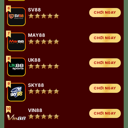
6
SV88
CHƠI NGAY
7
MAY88
CHƠI NGAY
8
UK88
CHƠI NGAY
9
SKY88
CHƠI NGAY
10
VIN88
CHƠI NGAY